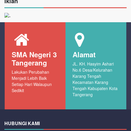
Iklan
SMA Negeri 3
Alamat
Tangerang
JL. KH. Hasyim Ashari
No.6 Desa/Kelurahan
Lakukan Perubahan
Karang Tengah
Menjadi Lebih Baik
Kecamatan Karang
Setiap Hari Walaupun
Tengah Kabupaten Kota
Sedikit
Tangerang
HUBUNGI KAMI