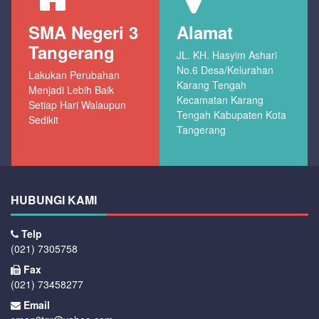
SMA Negeri 3
Alamat
Tangerang
JL. KH. Hasyim Ashari
No.6 Desa/Kelurahan
Lakukan Perubahan
Karang Tengah
Menjadi Lebih Baik
Kecamatan Karang
Setiap Hari Walaupun
Tengah Kabupaten Kota
Sedikit
Tangerang
HUBUNGI KAMI
Telp
(021) 7305758
Fax
(021) 73458277
Email