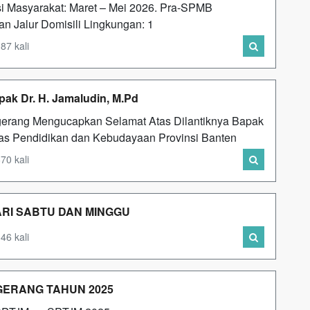
Masyarakat: Maret – Mei 2026. Pra-SPMB
ran Jalur Domisili Lingkungan: 1
87 kali
ak Dr. H. Jamaludin, M.Pd
erang Mengucapkan Selamat Atas Dilantiknya Bapak
nas Pendidikan dan Kebudayaan Provinsi Banten
70 kali
ARI SABTU DAN MINGGU
46 kali
GERANG TAHUN 2025