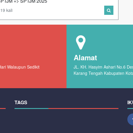
h SPTJM => SPTJM 2025
19 kali
Alamat
ari Walaupun Sedikit
JL. KH. Hasyim Ashari No.6 D
Karang Tengah Kabupaten Kot
TAGS
IK